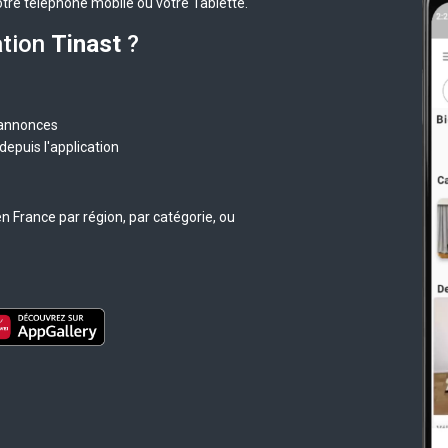
otre téléphone mobile ou votre Tablette.
ation
Tinast
?
 annonces
epuis l'application
n France par région, par catégorie, ou