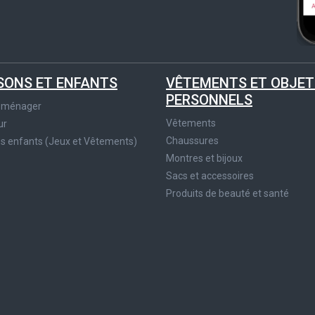
SONS ET ENFANTS
VÊTEMENTS ET OBJET
PERSONNELS
roménager
Vêtements
ur
Chaussures
es enfants (Jeux et Vêtements)
Montres et bijoux
Sacs et accessoires
Produits de beauté et santé