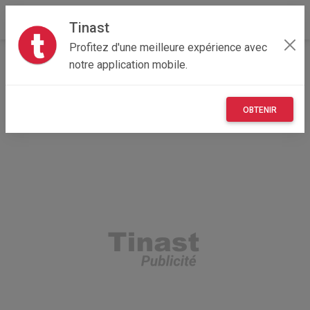
Tinast
Profitez d'une meilleure expérience avec
Accueil
Véhicules
Bourgogne-Franche-Comté
notre application mobile.
70 - Haute-Saône
Delain 70180
Vend grue Att 400
OBTENIR