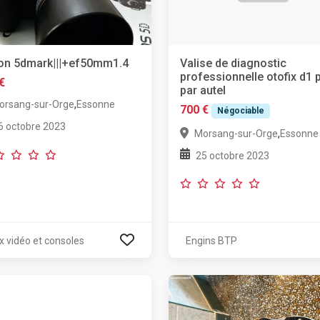
on 5dmark|||+ef50mm1.4
Valise de diagnostic
professionnelle otofix d1 
€
par autel
,
orsang-sur-Orge
Essonne
700 €
Négociable
6 octobre 2023
,
Morsang-sur-Orge
Essonne
25 octobre 2023
x vidéo et consoles
Engins BTP