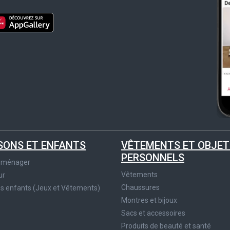
SONS ET ENFANTS
VÊTEMENTS ET OBJET
PERSONNELS
roménager
Vêtements
ur
Chaussures
es enfants (Jeux et Vêtements)
Montres et bijoux
Sacs et accessoires
Produits de beauté et santé