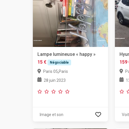
Lampe lumineuse « happy »
Hyun
15 €
159 
Négociable
,
Paris 05
Paris
Pa
28 juin 2023
1
Image et son
Voi