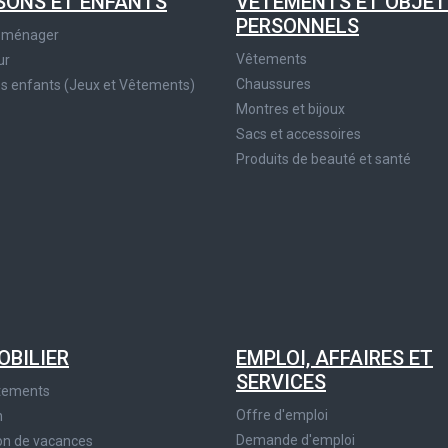
SONS ET ENFANTS
VÊTEMENTS ET OBJET
PERSONNELS
roménager
Vêtements
ur
Chaussures
es enfants (Jeux et Vêtements)
Montres et bijoux
Sacs et accessoires
Produits de beauté et santé
OBILIER
EMPLOI, AFFAIRES ET
SERVICES
tements
Offre d'emploi
n
Demande d'emploi
on de vacances