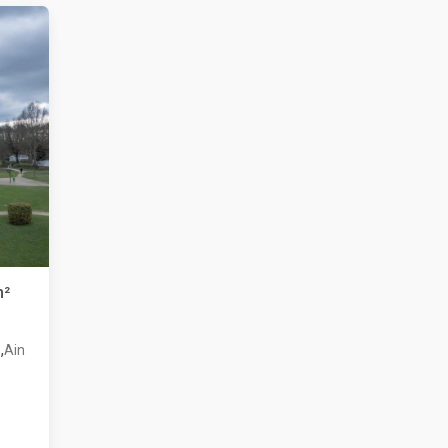
m²
,
e
Ain