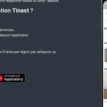
otre téléphone mobile ou votre Tablette.
ation
Tinast
?
 annonces
epuis l'application
n France par région, par catégorie, ou