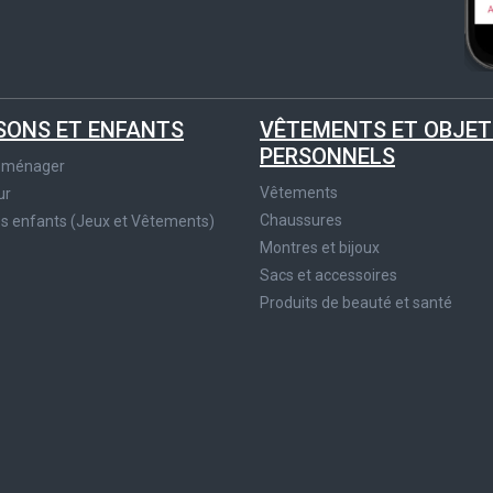
SONS ET ENFANTS
VÊTEMENTS ET OBJET
PERSONNELS
roménager
Vêtements
ur
Chaussures
es enfants (Jeux et Vêtements)
Montres et bijoux
Sacs et accessoires
Produits de beauté et santé