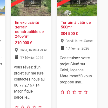
En exclusivité
Terrain à bâtir de
:terrain
500m²
constructible de
304 500 €
2468m²
,
e
Calvi
Haute-Corse
210 000 €
17 février 2026
,
Calvi
Haute-Corse
 :
17 février 2026
Construisez votre
ès
projet Situé sur
vous rêvez d'un
Calvi, l'agence
projet sur mesure
MareImmo2B vous
contactez nous au
propose une...
06 77 27 67 14
Magnifique
parcelle...