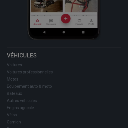
VÉHICULES
Voitures
Voitures professionnelles
Motos
Equipement auto & moto
Bateaux
Autres véhicules
Engins agricole
Vélos
Camion