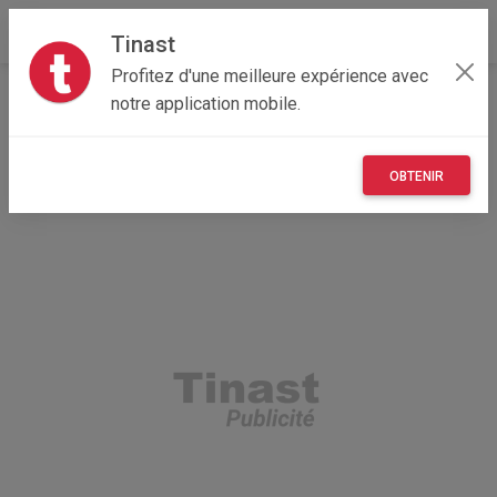
Tinast
Profitez d'une meilleure expérience avec
Accueil
Immobilier
Corse
2B - Haute-Corse
notre application mobile.
Calvi 20260
Terrain à Bâtir de 500m²
OBTENIR