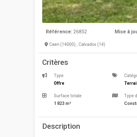
Référence:
26852
Mise à jo
Caen (14000)
,
Calvados (14)
Critères
Type
Catégo
Offre
Terra
Surface totale
Type d
1 823 m²
Constr
Description