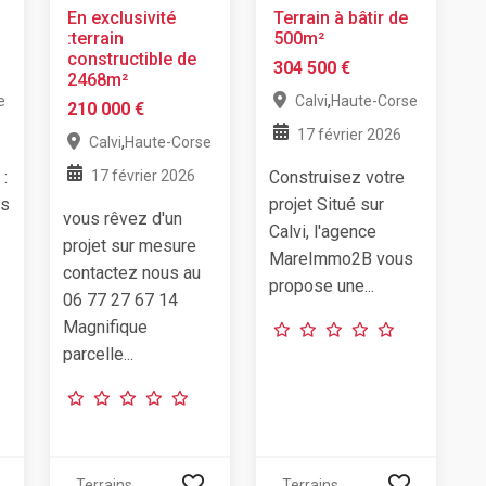
En exclusivité
Terrain à bâtir de
:terrain
500m²
constructible de
304 500 €
2468m²
,
e
Calvi
Haute-Corse
210 000 €
17 février 2026
,
Calvi
Haute-Corse
 :
17 février 2026
Construisez votre
ès
projet Situé sur
vous rêvez d'un
Calvi, l'agence
projet sur mesure
MareImmo2B vous
contactez nous au
propose une...
06 77 27 67 14
Magnifique
parcelle...
Terrains
Terrains