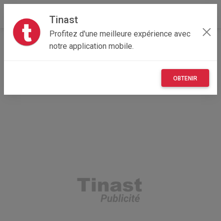
Tinast
Profitez d'une meilleure expérience avec
Accueil
Immobilier
Corse
2B - Haute-Corse
notre application mobile.
Calvi 20260
Terrain pied dans l'eau RARE sur le Marché
OBTENIR