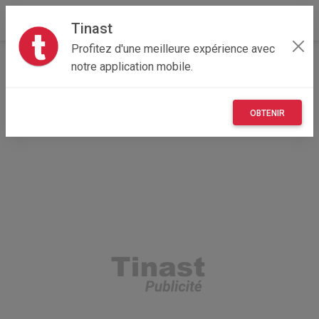
Tinast
Profitez d'une meilleure expérience avec
Accueil
Multimedia
Centre-Val de Loire
notre application mobile.
37 - Indre-et-Loire
Tours 37200
Bombox 2 used but new
OBTENIR