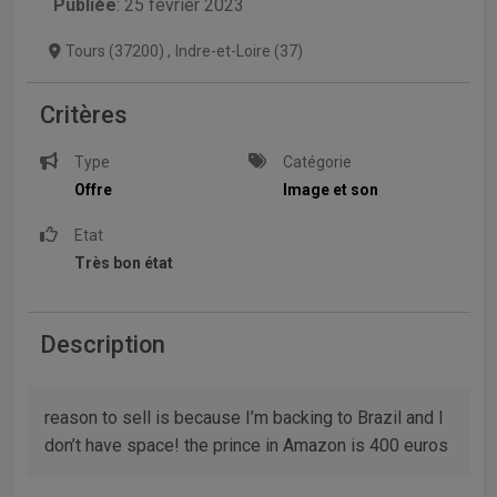
Publiée
: 25 février 2023
Tours (37200)
,
Indre-et-Loire (37)
Critères
Type
Catégorie
Offre
Image et son
Etat
Très bon état
Description
reason to sell is because I’m backing to Brazil and I
don’t have space! the prince in Amazon is 400 euros