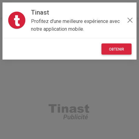
Tinast
Profitez d'une meilleure expérience avec
Accueil
Loisirs
Grand Est
57 - Moselle
notre application mobile.
Valmont 57730
Flipper Addams Family
OBTENIR