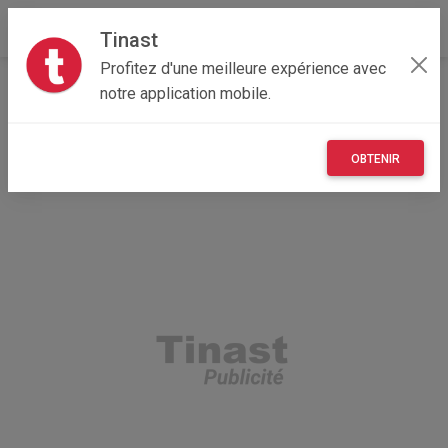
Tinast
Profitez d'une meilleure expérience avec
Accueil
Loisirs
Grand Est
57 - Moselle
notre application mobile.
Donjeux 57590
table de massage
OBTENIR