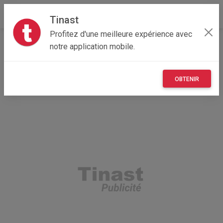
Tinast
Profitez d'une meilleure expérience avec
Accueil
Véhicules
Hauts-de-France
59 - Nord
notre application mobile.
Bailleul 59270
Remorque un essieu
OBTENIR