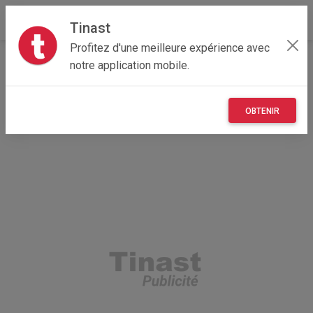
Tinast
Profitez d'une meilleure expérience avec
Accueil
Multimedia
Provence-Alpes-Côte d'Azur
notre application mobile.
84 - Vaucluse
Althen-des-Paluds 84210
casque vr playstation 4
OBTENIR