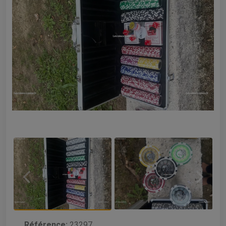
Référence:
23297