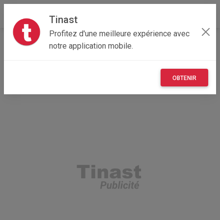
Tinast
Profitez d'une meilleure expérience avec
Accueil
Loisirs
Nouvelle-Aquitaine
86 - Vienne
notre application mobile.
Mignaloux-Beauvoir 86550
jeu de poker Las Vegas
OBTENIR