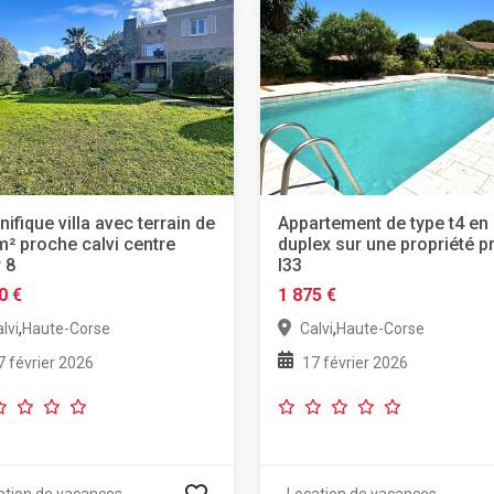
ifique villa avec terrain de
Appartement de type t4 en
² proche calvi centre
duplex sur une propriété p
 8
l33
0 €
1 875 €
,
,
lvi
Haute-Corse
Calvi
Haute-Corse
7 février 2026
17 février 2026