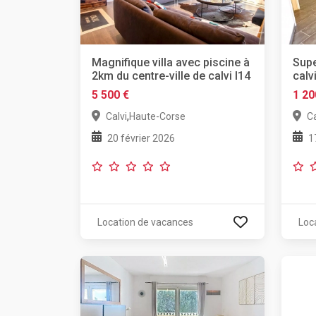
Magnifique villa avec piscine à
Supe
2km du centre-ville de calvi l14
calv
5 500 €
1 20
,
Calvi
Haute-Corse
Ca
20 février 2026
1
Location de vacances
Loc