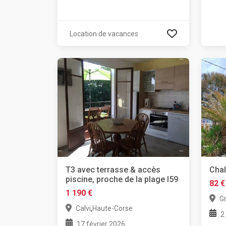
Location de vacances
T3 avec terrasse & accès
Chal
piscine, proche de la plage l59
82 €
1 190 €
G
,
Calvi
Haute-Corse
2
17 février 2026