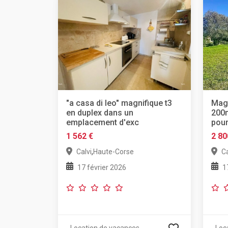
"a casa di leo" magnifique t3
Magn
en duplex dans un
200m
emplacement d'exc
pour
1 562 €
2 80
,
Calvi
Haute-Corse
Ca
17 février 2026
1