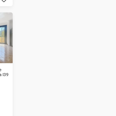
e
a l39