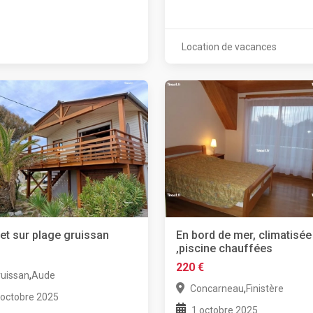
Location de vacances
et sur plage gruissan
En bord de mer, climatisée
,piscine chauffées
220 €
,
ruissan
Aude
,
Concarneau
Finistère
 octobre 2025
1 octobre 2025