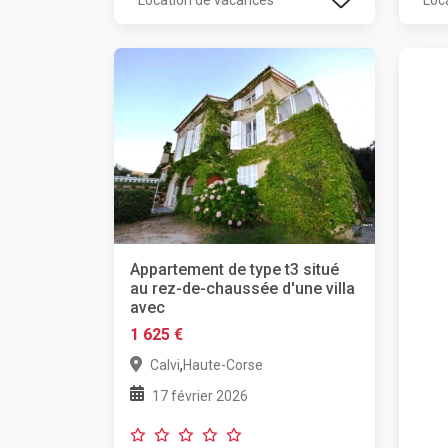
Location de vacances
Loc
Appartement de type t3 situé
au rez-de-chaussée d'une villa
avec
1 625 €
,
Calvi
Haute-Corse
17 février 2026