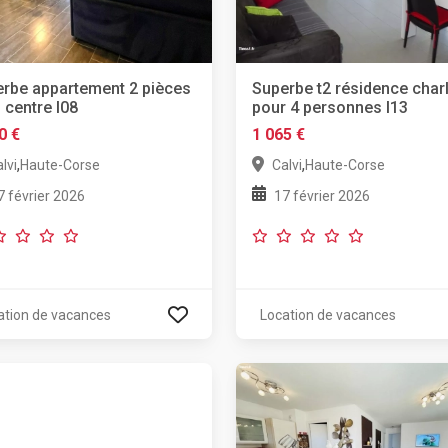
rbe appartement 2 pièces
Superbe t2 résidence charl
i centre l08
pour 4 personnes l13
0 €
1 065 €
,
,
lvi
Haute-Corse
Calvi
Haute-Corse
7 février 2026
17 février 2026
ation de vacances
Location de vacances