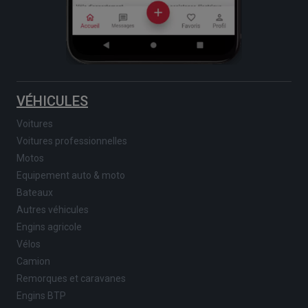
VÉHICULES
Voitures
Voitures professionnelles
Motos
Equipement auto & moto
Bateaux
Autres véhicules
Engins agricole
Vélos
Camion
Remorques et caravanes
Engins BTP