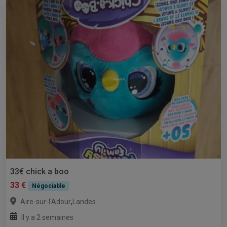
33€ chick a boo
33 €
Négociable
,
Aire-sur-l'Adour
Landes
Il y a 2 semaines