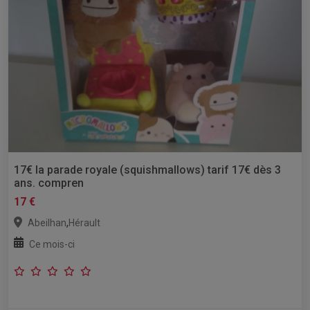
17€ la parade royale (squishmallows) tarif 17€ dès 3
ans. compren
17 €
,
Abeilhan
Hérault
Ce mois-ci