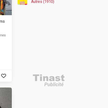
Autres (1910)
ams
ines