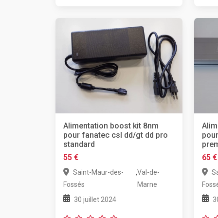
Alimentation boost kit 8nm
Alim
pour fanatec csl dd/gt dd pro
pour
standard
pre
55 €
65 €
,
Saint-Maur-des-
Val-de-
S
Fossés
Marne
Foss
30 juillet 2024
3