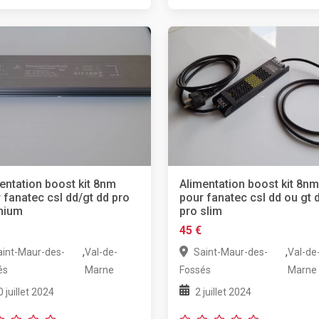
entation boost kit 8nm
Alimentation boost kit 8nm
 fanatec csl dd/gt dd pro
pour fanatec csl dd ou gt 
mium
pro slim
45 €
,
,
aint-Maur-des-
Val-de-
Saint-Maur-des-
Val-de
és
Marne
Fossés
Marne
0 juillet 2024
2 juillet 2024