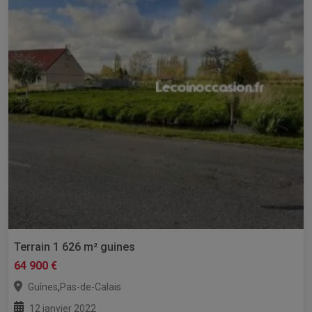
Terrain 1 626 m² guines
64 900 €
,
Guînes
Pas-de-Calais
12 janvier 2022