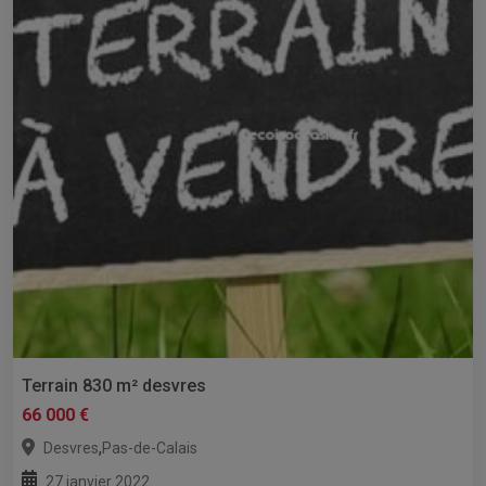
Terrain 830 m² desvres
66 000 €
,
Desvres
Pas-de-Calais
27 janvier 2022