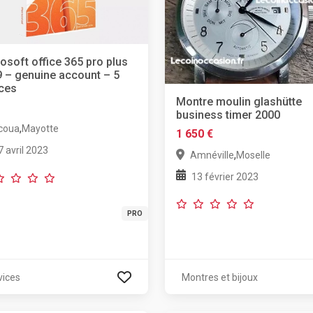
osoft office 365 pro plus
 – genuine account – 5
ces
Montre moulin glashütte
business timer 2000
,
coua
Mayotte
1 650 €
7 avril 2023
,
Amnéville
Moselle
13 février 2023
PRO
vices
Montres et bijoux