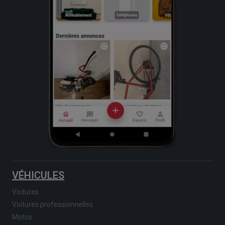
VÉHICULES
Voitures
Voitures professionnelles
Motos