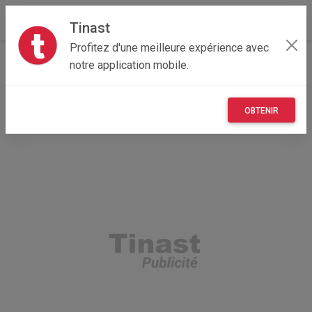
Tinast
Profitez d'une meilleure expérience avec
Accueil
Recherche
Particulier
Hauts-de-France
notre application mobile.
02 - Aisne
Abbécourt (02300)
OBTENIR