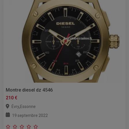
Montre diesel dz 4546
210 €
,
Évry
Essonne
19 septembre 2022