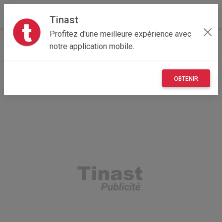
Tinast
Profitez d'une meilleure expérience avec
Accueil
Recherche
Particulier
Île-de-France
notre application mobile.
91 - Essonne
Évry (91000)
OBTENIR