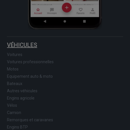
VÉHICULES
Voitures
Voitures professionnelles
Motos
Equipement auto & moto
Bateaux
Autres véhicules
Engins agricole
Vélos
Camion
Remorques et caravanes
Engins BTP