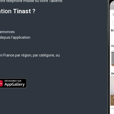
otre téléphone mobile ou votre Tablette.
ation
Tinast
?
 annonces
epuis l'application
n France par région, par catégorie, ou