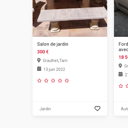
Salon de jardin
Ford
avec
300 €
18 5
,
Graulhet
Tarn
G
13 juin 2022
2
Jardin
Aut