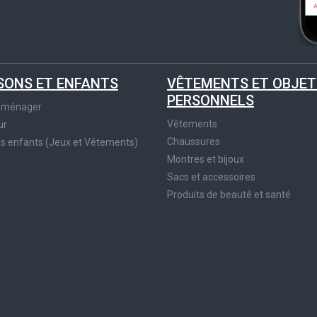
SONS ET ENFANTS
VÊTEMENTS ET OBJET
PERSONNELS
roménager
Vêtements
ur
Chaussures
es enfants (Jeux et Vêtements)
Montres et bijoux
Sacs et accessoires
Produits de beauté et santé