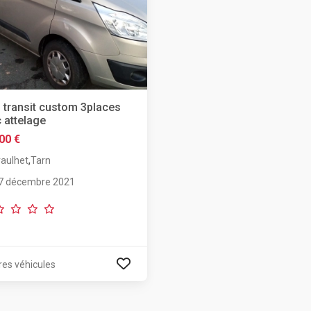
 transit custom 3places
 attelage
00 €
,
raulhet
Tarn
7 décembre 2021
res véhicules