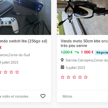
endo switch lite (256go sd)
Vends moto 50cm kite orc
très peu servie
€
1200 €
1 000 €
Négocia
,
jaccio
Corse-du-Sud
,
Sarrola-Carcopino
Corse-d
9 juillet 2023
6 juillet 2023
x vidéo et consoles
Motos