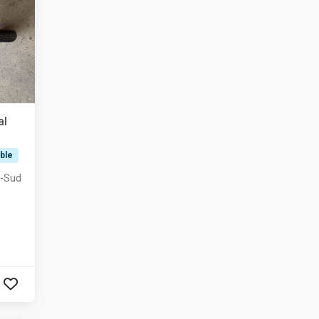
al
ble
u-Sud