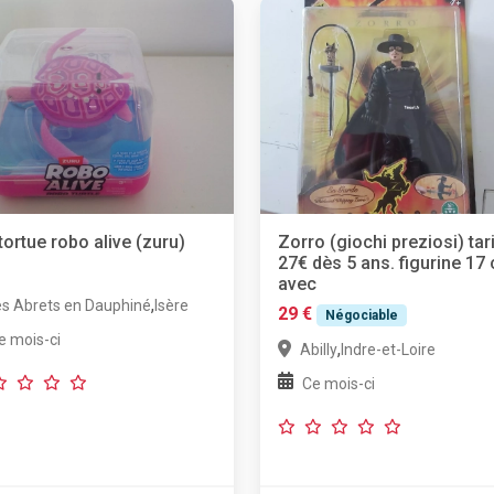
tortue robo alive (zuru)
Zorro (giochi preziosi) tar
27€ dès 5 ans. figurine 17
avec
,
es Abrets en Dauphiné
Isère
29 €
Négociable
e mois-ci
,
Abilly
Indre-et-Loire
Ce mois-ci