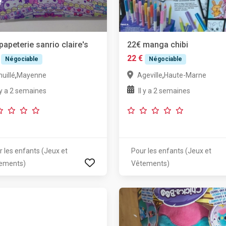
papeterie sanrio claire's
22€ manga chibi
22 €
Négociable
Négociable
,
,
uillé
Mayenne
Ageville
Haute-Marne
l y a 2 semaines
Il y a 2 semaines
r les enfants (Jeux et
Pour les enfants (Jeux et
ements)
Vêtements)