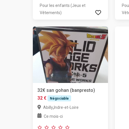
Pour les enfants (Jeux et
Pou
Vêtements)
Vêt
32€ san gohan (banpresto)
32 €
Négociable
,
Abilly
Indre-et-Loire
Ce mois-ci