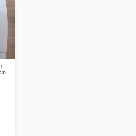
if
 cm