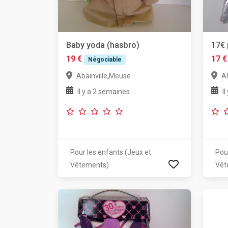
Baby yoda (hasbro)
17€ 
19 €
17 €
Négociable
,
Abainville
Meuse
Ah
Il y a 2 semaines
I
Pour les enfants (Jeux et
Pou
Vêtements)
Vêt