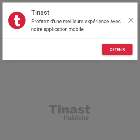
Tinast
Profitez d'une meilleure expérience avec
Accueil
Recherche
Bretagne
56 - Morbihan
notre application mobile.
La Trinité-sur-Mer (56470)
OBTENIR