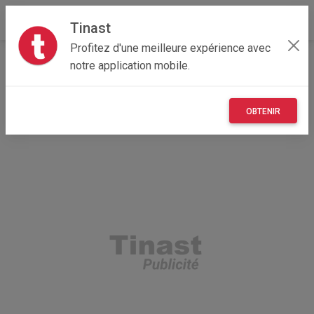
Tinast
Profitez d'une meilleure expérience avec
Accueil
Recherche
Bretagne
56 - Morbihan
notre application mobile.
La Trinité-sur-Mer (56470)
OBTENIR