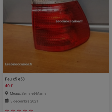
Feu x5 e53
40 €
,
Meaux
Seine-et-Marne
8 décembre 2021