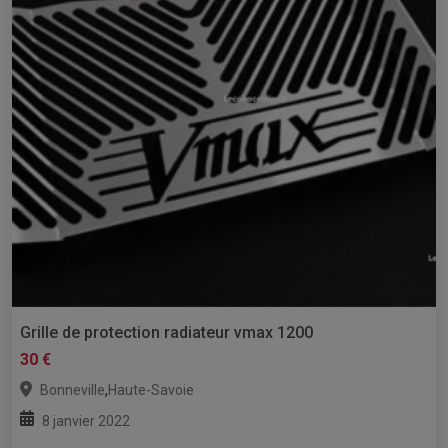
Grille de protection radiateur vmax 1200
30 €
,
Bonneville
Haute-Savoie
8 janvier 2022