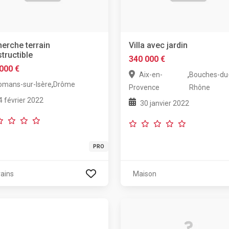
erche terrain
Villa avec jardin
tructible
340 000 €
000 €
,
Aix-en-
Bouches-du
,
omans-sur-Isère
Drôme
Provence
Rhône
4 février 2022
30 janvier 2022
PRO
rains
Maison