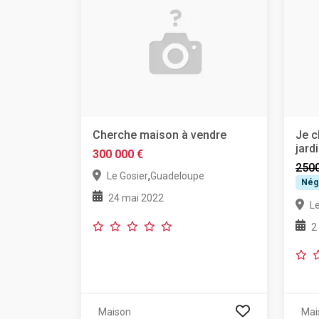
Cherche maison à vendre
Je c
jard
300 000 €
250
,
Le Gosier
Guadeloupe
Nég
24 mai 2022
L
2
Maison
Mai