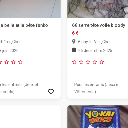
la belle et la bête funko
6€ serre tête voile bloody
6 €
,
,
chères
Cher
Ainay-le-Vieil
Cher
8 juin 2026
26 décembre 2025
r les enfants (Jeux et
Pour les enfants (Jeux et
ements)
Vêtements)