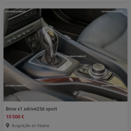
Bmw x1 xdrive25d sport
10 500 €
,
Acigné
Ille-et-Vilaine