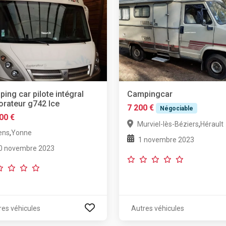
ing car pilote intégral
Campingcar
orateur g742 lce
7 200 €
Négociable
00 €
,
Murviel-lès-Béziers
Hérault
,
ens
Yonne
1 novembre 2023
0 novembre 2023
res véhicules
Autres véhicules