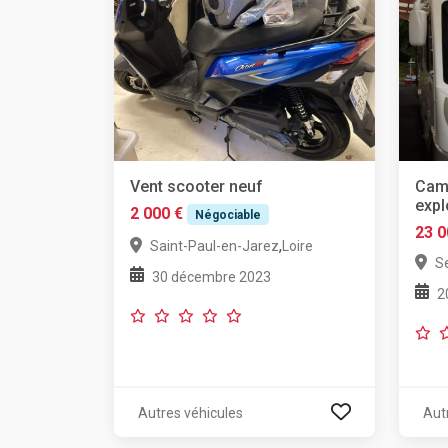
Vent scooter neuf
Camp
expl
2 000 €
Négociable
23 0
,
Saint-Paul-en-Jarez
Loire
S
30 décembre 2023
2
Autres véhicules
Aut