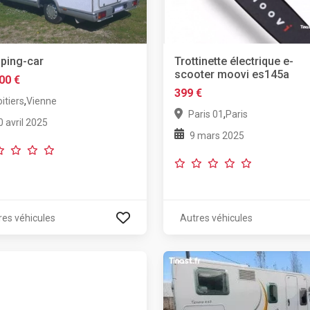
ping-car
Trottinette électrique e-
scooter moovi es145a
00 €
399 €
,
itiers
Vienne
,
Paris 01
Paris
0 avril 2025
9 mars 2025
res véhicules
Autres véhicules