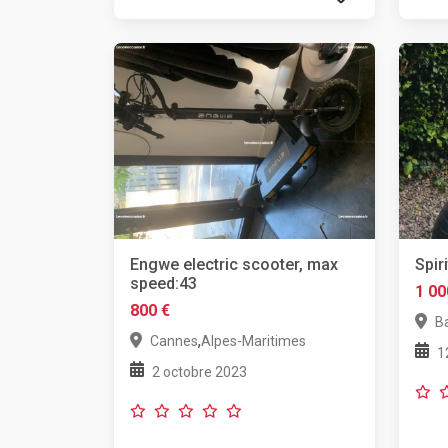
Engwe electric scooter, max
Spir
speed:43
1 00
800 €
Ba
,
Cannes
Alpes-Maritimes
1
2 octobre 2023