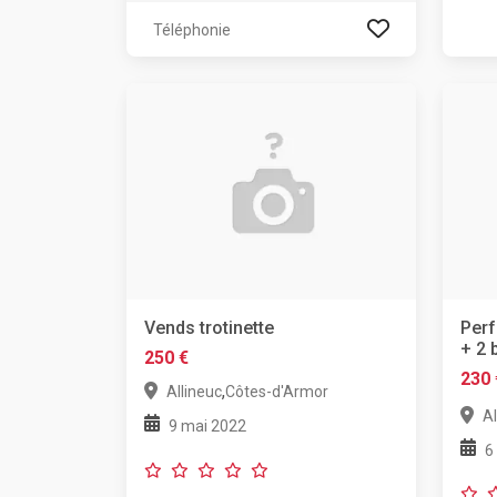
Téléphonie
Vends trotinette
Perf
+ 2 
250 €
230 
,
Allineuc
Côtes-d'Armor
Al
9 mai 2022
6