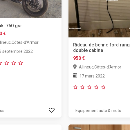
ki 750 gsr
0 €
,
lineuc
Côtes-d'Armor
Rideau de benne ford rang
double cabine
3 septembre 2022
950 €
,
Allineuc
Côtes-d'Armor
17 mars 2022
os
Equipement auto & moto