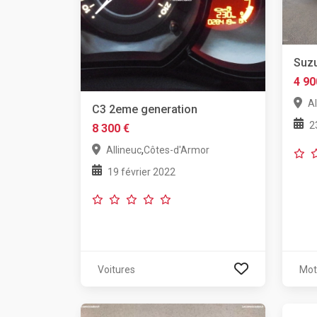
Suzu
4 90
Al
C3 2eme generation
2
8 300 €
,
Allineuc
Côtes-d'Armor
19 février 2022
Voitures
Mot