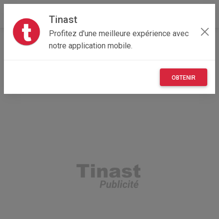
Tinast
Profitez d'une meilleure expérience avec
Accueil
Recherche
Provence-Alpes-Côte d'Azur
notre application mobile.
84 - Vaucluse
Althen-des-Paluds (84210)
OBTENIR