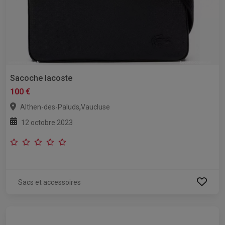
Sacoche lacoste
100 €
,
Althen-des-Paluds
Vaucluse
12 octobre 2023
Sacs et accessoires